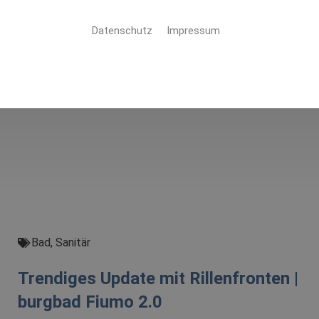
Datenschutz
Impressum
Bad
,
Sanitär
Trendiges Update mit Rillenfronten |
burgbad Fiumo 2.0